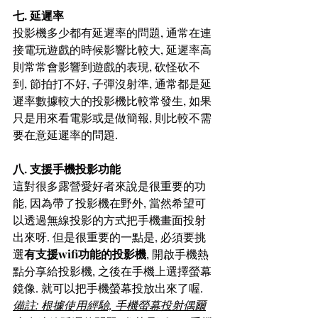
七. 延遲率
投影機多少都有延遲率的問題, 通常在連
接電玩遊戲的時候影響比較大, 延遲率高
則常常會影響到遊戲的表現, 砍怪砍不
到, 節拍打不好, 子彈沒射準, 通常都是延
遲率數據較大的投影機比較常發生, 如果
只是用來看電影或是做簡報, 則比較不需
要在意延遲率的問題.
八. 支援手機投影功能
這對很多露營愛好者來說是很重要的功
能, 因為帶了投影機在野外, 當然希望可
以透過無線投影的方式把手機畫面投射
出來呀. 但是很重要的一點是, 必須要挑
選
有支援wifi功能的投影機
, 開啟手機熱
點分享給投影機, 之後在手機上選擇螢幕
鏡像. 就可以把手機螢幕投放出來了喔.
備註: 根據使用經驗, 手機螢幕投射偶爾