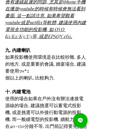
會有連線延遲的問題, 尤其是iphone手機
在播放youtube的時候有時候會無法看到
畫面. 這一點請注意. 如果希望觀看
youtube或是netflix等軟體, 建議使用內建
電視盒功能的投影機, 如 OVO 
K1/K2/K3/U5等, 或是EPSON ef12.
九. 內建喇叭
如果投影機使用環境是在比較吵雜, 多人
的地方. 或是重要的會議, 婚宴場合, 建議
要使用5w*2
個以上的喇叭, 比較夠力. 
十. 內建電池
使用的場合如果在戶外沒有辦法連接電
源線的場合, 建議挑選可以蓄電式投影
機, 或是挑選可以外接行動電源的投影
機. 而一般續電型的投影機. 續航力通常
在40~150分鐘不等, 出門前記得要先充飽