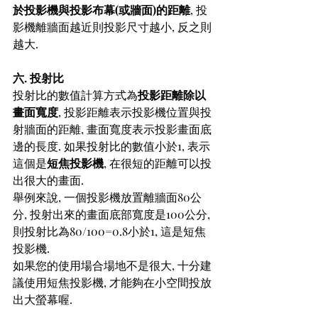
於投影機與投影布幕(或牆面)的距離
, 投
影機離牆面越近則投影尺寸越小, 反之則
越大.
六. 投射比
投射比的數值計算方式為
投影距離除以
畫面寬度
, 投影距離表示投影機位置與投
射牆面的距離, 畫面寬度表示投影畫面底
邊的長度. 如果投射比的數值小於1, 表示
這個是
短焦投影機
, 在很短的距離可以投
出很大的畫面.
舉例來說, 一個投影機放置離牆面80公
分, 投射出來的畫面底部寬度是100公分, 
則投射比為80/100=0.8小於1, 這是短焦
投影機.
如果您的使用場合場地不是很大, 十分建
議使用短焦投影機, 才能夠在小空間投放
出大螢幕喔.