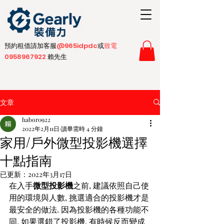
預約租借請加客服
@965idpdc​
或
致電
0958967922
賴先生
文章
habor0922
2022年2月11日
讀畢需時 4 分鐘
家用/戶外微型投影機選擇
十點指南
已更新：
2022年3月17日
在入手
微型投影機
之前, 建議依照自己使
用的環境與人數, 挑選適合的投影機才是
最安全的做法. 因為投影機的各種功能不
同, 如果選錯了投影機, 有時候反而變成