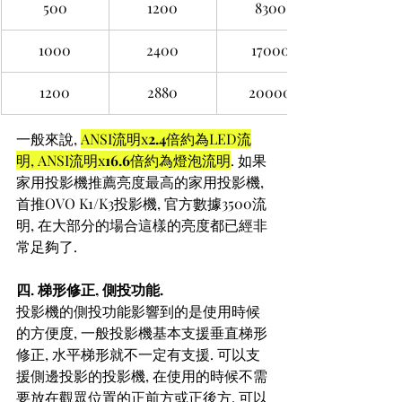
500
1200
8300
1000
2400
17000
1200
2880
20000
一般來說, 
ANSI流明x
2.4
倍約為LED流
明, ANSI流明x
16.6
倍約為燈泡流明
. 如果
家用投影機推薦亮度最高的家用投影機, 
首推OVO K1/K3投影機, 官方數據3500流
明, 在大部分的場合這樣的亮度都已經非
常足夠了.
四. 梯形修正, 側投功能.
投影機的側投功能影響到的是使用時候
的方便度, 一般投影機基本支援垂直梯形
修正, 水平梯形就不一定有支援. 可以支
援側邊投影的投影機, 在使用的時候不需
要放在觀眾位置的正前方或正後方, 可以