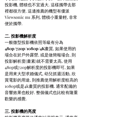
投影機, 體積也不宜過大. 這樣攜帶去那
裡都很方便. 這邊推薦的機型有優派
Viewsonic m1 系列, 體積小重量輕, 非常
便於攜帶. 
二. 投影機解析度
一般微型投影機依照等級有分為 
480p/720p/1080p/4K
畫質, 如果使用的
場合在於戶外露營, 或是做簡報場合, 則
投影解析度(畫素)就不需要太高, 使用
480p或720p解析度的投影機即可, 如果
是用來大型求婚儀式, 幼兒抓週活動, 欣
賞電影的用途, 則推薦使用解析度較高的
1080p或是4k畫質的投影機. 通常配備的
音響效果也較好. 整個儀式也比較有隆重
歡樂的感覺.
三. 投影機的亮度