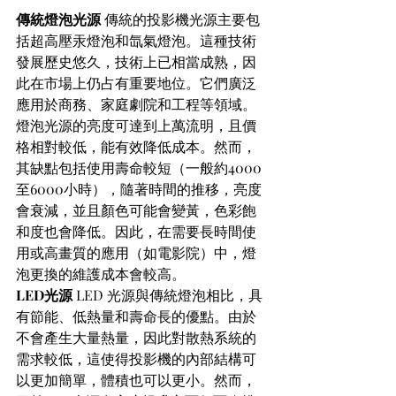
傳統燈泡光源
 傳統的投影機光源主要包
括超高壓汞燈泡和氙氣燈泡。這種技術
發展歷史悠久，技術上已相當成熟，因
此在市場上仍占有重要地位。它們廣泛
應用於商務、家庭劇院和工程等領域。
燈泡光源的亮度可達到上萬流明，且價
格相對較低，能有效降低成本。然而，
其缺點包括使用壽命較短（一般約4000
至6000小時），隨著時間的推移，亮度
會衰減，並且顏色可能會變黃，色彩飽
和度也會降低。因此，在需要長時間使
用或高畫質的應用（如電影院）中，燈
泡更換的維護成本會較高。
LED光源
 LED 光源與傳統燈泡相比，具
有節能、低熱量和壽命長的優點。由於
不會產生大量熱量，因此對散熱系統的
需求較低，這使得投影機的內部結構可
以更加簡單，體積也可以更小。然而，