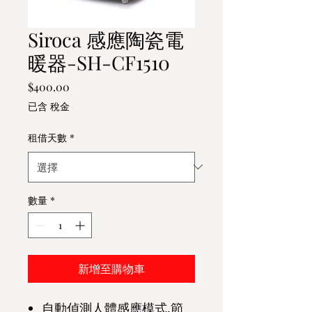
Siroca 感應陶瓷電
暖器-SH-CF1510
價
$400.00
格
已含 稅金
租借天數
*
數量
*
新增至購物車
自動偵測人體感應模式,節