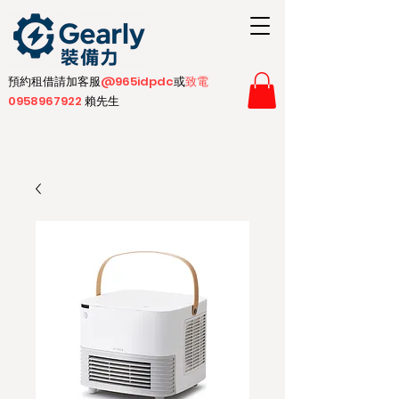
預約租借請加客服
@965idpdc​
或
致電
0958967922
賴先生