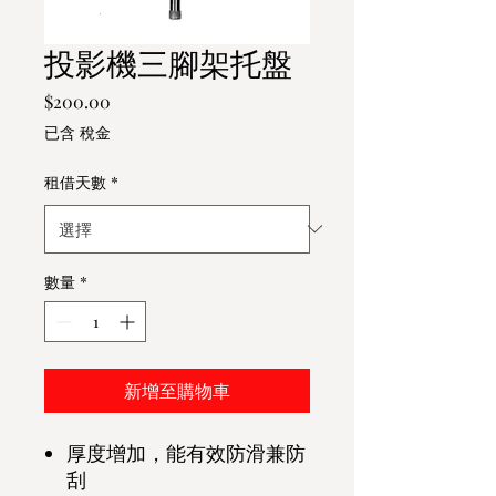
投影機三腳架托盤
價
$200.00
格
已含 稅金
租借天數
*
數量
*
新增至購物車
厚度增加，能有效防滑兼防
刮