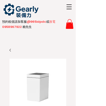
預約租借請加客服
@965idpdc​
或
致電
0958967922
賴先生