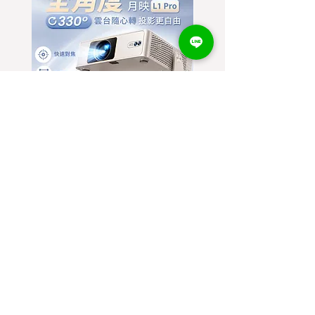
YABER 月映 L1 PRO 全角度雲台
300W可攜式快充行動
投影機
POWER BANK(256WH)
價格
價格
$6,800.00
$900.00
已含 稅金
已含 稅金
Gearly 裝備力
hab967922@gmail.com
宥實企業社 統編:
95252639