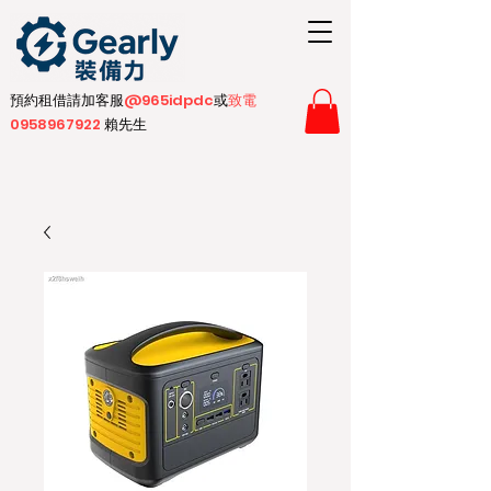
預約租借請加客服
@965idpdc​
或
致電
0958967922
賴先生