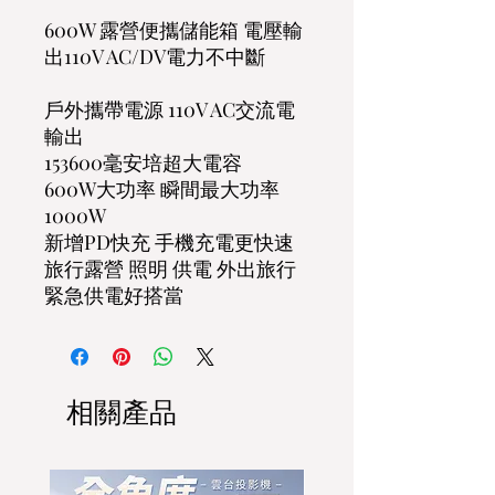
600W 露營便攜儲能箱 電壓輸
出110V AC/DV電力不中斷
戶外攜帶電源 110V AC交流電
輸出
153600毫安培超大電容
600W大功率 瞬間最大功率
1000W
新增PD快充 手機充電更快速
旅行露營 照明 供電 外出旅行
緊急供電好搭當
相關產品