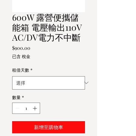
600W 露營便攜儲
能箱 電壓輸出110V
AC/DV電力不中斷
價
$900.00
格
已含 稅金
租借天數
*
數量
*
新增至購物車