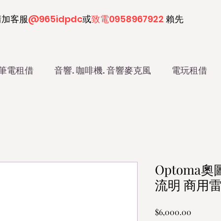
請加客服
@965idpdc​
或
致電0958967922
賴先
筆電租借
音響. 咖啡機. 音響麥克風
電玩租借
Optoma奧圖
流明 商用
價
$6,000.00