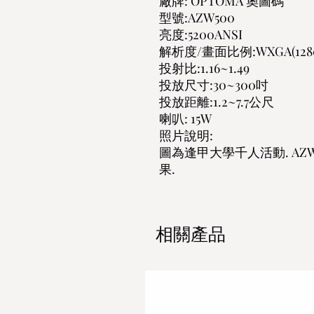
廠牌: OPTOMA 奧圖碼
型號:AZW500
亮度:5200ANSI
解析度/畫面比例:WXGA(1280×8
投射比:1.16~1.49
投放尺寸:30~300吋
投放距離:1.2~7.7公尺
喇叭: 15W
照片說明:
圖為逢甲大學千人活動. AZ
果.
相關產品