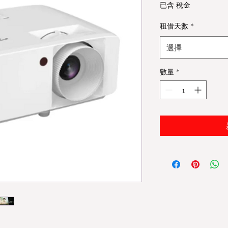
格
已含 稅金
租借天數
*
選擇
數量
*