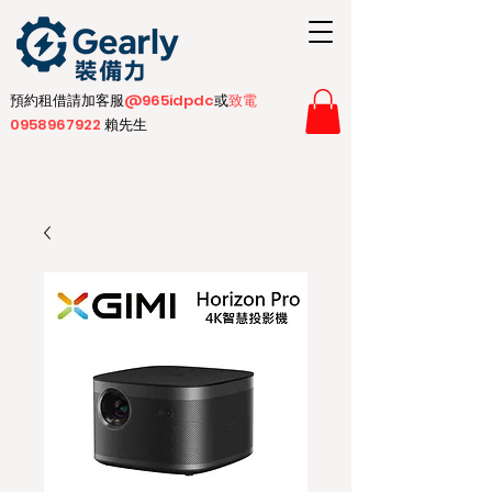
預約租借請加客服
@965idpdc​
或
致電
0958967922
賴先生