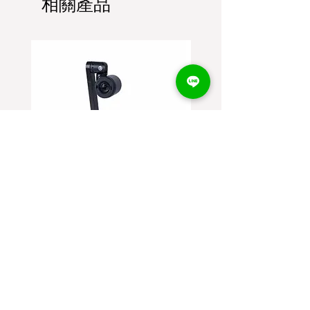
相關產品
機械式手臂 4K 實物攝影機投影
EPSON ELPDC21 Full 
機
實物投影機
價格
價格
$3,600.00
$3,200.00
已含 稅金
已含 稅金